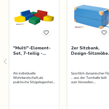
"Multi"-Element-
2er Sitzbank,
Set, 7-teilig -
Design-Sitzmöbel
Weichelt
Weichelt
Als individuelle
Sportlich dynamischer Flai
Wohnlandschaft,als
. . aus der Turnhalle lädt
praktische Sitzgelegenheit
zum Verweilen
und natürlich auch zum
ein.Ausgestattet wie ein
Spielen und Bauen – die
echter Weichboden,
Weichelt“Multi“-Elemente
jedoch mit einem
lassen sich so vielfältig wie
hochwertigenSchaumsto
noch nie einsetzen.Bezug
kern RG 30/50 für beste
aus Qualitäts-Kunstleder,
Sitzqualität gefüllt, sind 