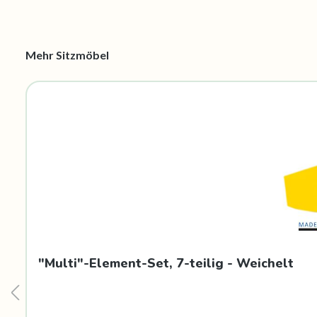
Produktgalerie überspringen
Mehr Sitzmöbel
"Multi"-Element-Set, 7-teilig - Weichelt