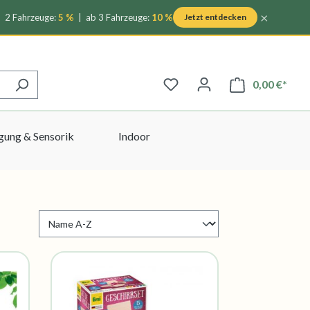
×
2 Fahrzeuge:
5 %
| ab 3 Fahrzeuge:
10 %
Jetzt entdecken
0,00 €*
ung & Sensorik
Indoor