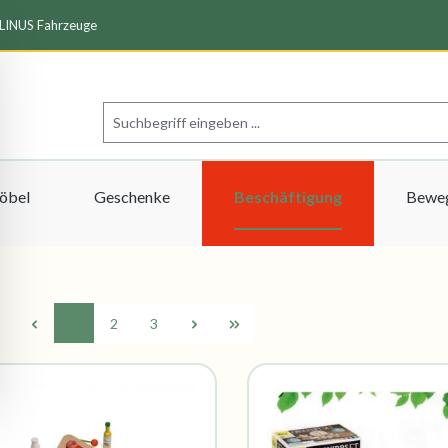
ALINUS Fahrzeuge
öbel
Geschenke
Beschäftigung
Beweg
1
2
3