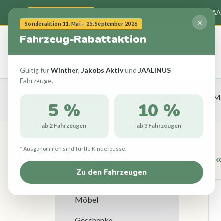
springen
Zur Hauptnavigation springen
Rabattaktion:
Winther, Jakobs Aktiv & JA
11. Mai – 25. Sep. 2026
×
Sonderaktion 11. Mai – 25. September 2026
Fahrzeug-Rabattaktion
Elmi's
Kinder
welt
Ihr Experte für Schule und Kindergarten
Gültig für
Winther
,
Jakobs Aktiv
und
JAALINUS
Fahrzeuge.
Home
Ausstattung
Outdoor
M
5 %
10 %
ab 2 Fahrzeugen
ab 3 Fahrzeugen
Beschäftigung
Kinderküchen-Zubehör
* Ausgenommen sind Turtle Kinderbusse.
Ausstattung
Zu den Fahrzeugen
Outdoor
Möbel
Geschenke