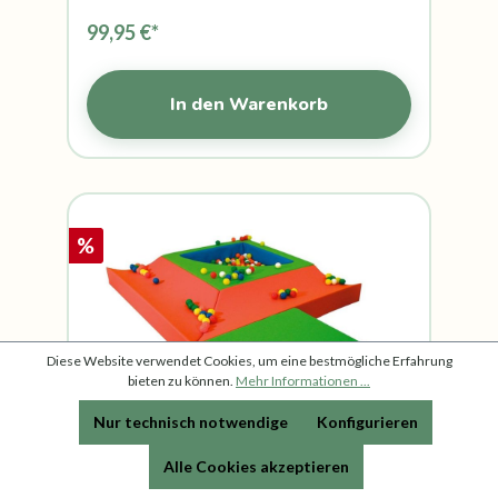
99,95 €*
In den Warenkorb
%
Diese Website verwendet Cookies, um eine bestmögliche Erfahrung
bieten zu können.
Mehr Informationen ...
Nur technisch notwendige
Konfigurieren
Babypool mit Kugellaufbahn, 4-
Alle Cookies akzeptieren
teilig - Weichelt