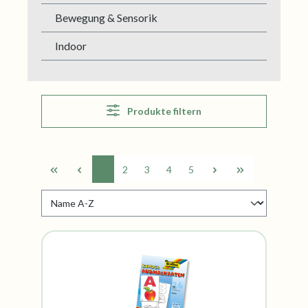
Bewegung & Sensorik
Indoor
Produkte filtern
1
2
3
4
5