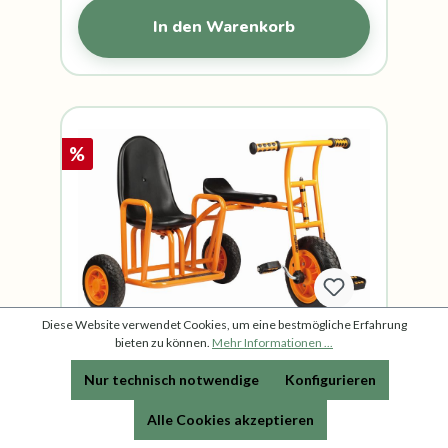
In den Warenkorb
%
Diese Website verwendet Cookies, um eine bestmögliche Erfahrung
bieten zu können.
Mehr Informationen ...
Dreirad Seitenwagen - Beleduc
TopTrike
Nur technisch notwendige
Konfigurieren
Alle Cookies akzeptieren