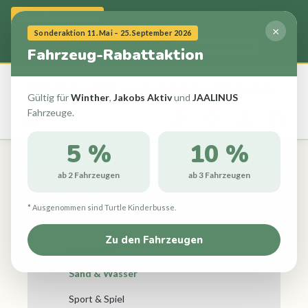
alt springen
11. Mai – 25. Sep. 2026
Rabattaktion:
Winther, Jakobs Aktiv & JAALINUS Fahrzeuge
×
Sonderaktion 11. Mai – 25. September 2026
×
2 Fahrzeuge:
5 %
| ab 3 Fahrzeuge:
10 %
Jetzt entdecken
Fahrzeug-Rabattaktion
Elmi's
Kinder
welt
Ihr Experte für Schule und Kindergarten
Gültig für
Winther
,
Jakobs Aktiv
und
JAALINUS
Fahrzeuge.
5 %
10 %
Outdoor
Sand & Wasser
ab 2 Fahrzeugen
ab 3 Fahrzeugen
Ausstattung
* Ausgenommen sind Turtle Kinderbusse.
Outdoor
Zu den Fahrzeugen
Fahrzeuge
Sand & Wasser
Sport & Spiel